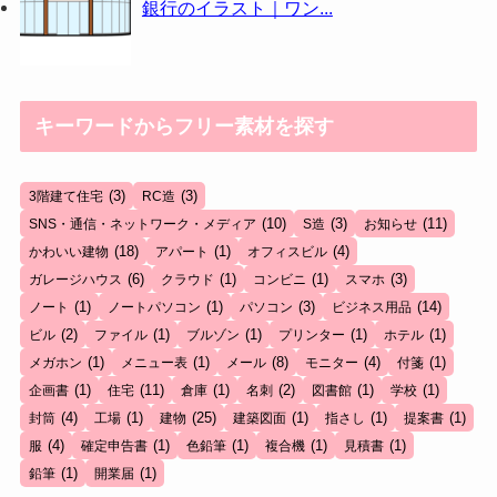
銀行のイラスト｜ワン...
キーワードからフリー素材を探す
(3)
(3)
3階建て住宅
RC造
(10)
(3)
(11)
SNS・通信・ネットワーク・メディア
S造
お知らせ
(18)
(1)
(4)
かわいい建物
アパート
オフィスビル
(6)
(1)
(1)
(3)
ガレージハウス
クラウド
コンビニ
スマホ
(1)
(1)
(3)
(14)
ノート
ノートパソコン
パソコン
ビジネス用品
(2)
(1)
(1)
(1)
(1)
ビル
ファイル
ブルゾン
プリンター
ホテル
(1)
(1)
(8)
(4)
(1)
メガホン
メニュー表
メール
モニター
付箋
(1)
(11)
(1)
(2)
(1)
(1)
企画書
住宅
倉庫
名刺
図書館
学校
(4)
(1)
(25)
(1)
(1)
(1)
封筒
工場
建物
建築図面
指さし
提案書
(4)
(1)
(1)
(1)
(1)
服
確定申告書
色鉛筆
複合機
見積書
(1)
(1)
鉛筆
開業届