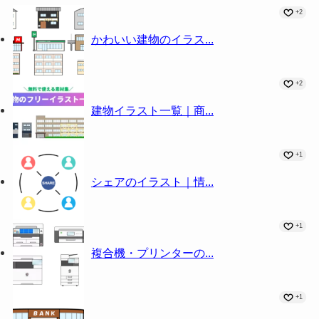
+2
かわいい建物のイラス...
+2
建物イラスト一覧｜商...
+1
シェアのイラスト｜情...
+1
複合機・プリンターの...
+1