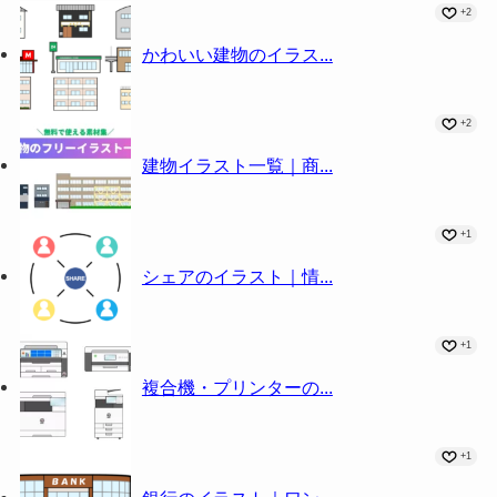
+2
かわいい建物のイラス...
+2
建物イラスト一覧｜商...
+1
シェアのイラスト｜情...
+1
複合機・プリンターの...
+1