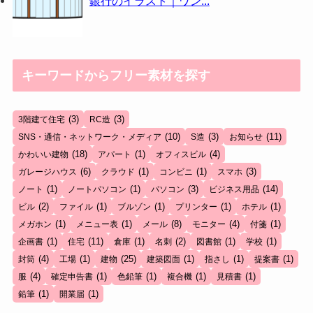
銀行のイラスト｜ワン...
キーワードからフリー素材を探す
(3)
(3)
3階建て住宅
RC造
(10)
(3)
(11)
SNS・通信・ネットワーク・メディア
S造
お知らせ
(18)
(1)
(4)
かわいい建物
アパート
オフィスビル
(6)
(1)
(1)
(3)
ガレージハウス
クラウド
コンビニ
スマホ
(1)
(1)
(3)
(14)
ノート
ノートパソコン
パソコン
ビジネス用品
(2)
(1)
(1)
(1)
(1)
ビル
ファイル
ブルゾン
プリンター
ホテル
(1)
(1)
(8)
(4)
(1)
メガホン
メニュー表
メール
モニター
付箋
(1)
(11)
(1)
(2)
(1)
(1)
企画書
住宅
倉庫
名刺
図書館
学校
(4)
(1)
(25)
(1)
(1)
(1)
封筒
工場
建物
建築図面
指さし
提案書
(4)
(1)
(1)
(1)
(1)
服
確定申告書
色鉛筆
複合機
見積書
(1)
(1)
鉛筆
開業届