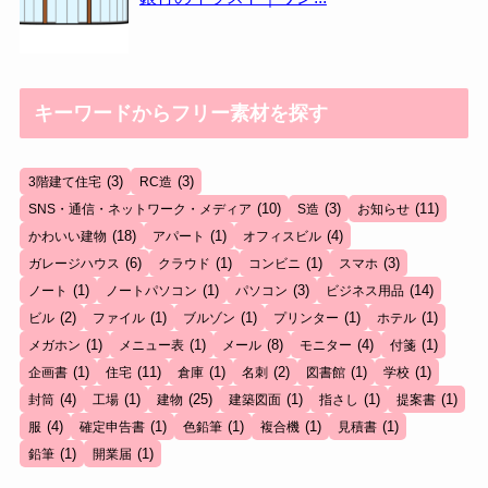
キーワードからフリー素材を探す
(3)
(3)
3階建て住宅
RC造
(10)
(3)
(11)
SNS・通信・ネットワーク・メディア
S造
お知らせ
(18)
(1)
(4)
かわいい建物
アパート
オフィスビル
(6)
(1)
(1)
(3)
ガレージハウス
クラウド
コンビニ
スマホ
(1)
(1)
(3)
(14)
ノート
ノートパソコン
パソコン
ビジネス用品
(2)
(1)
(1)
(1)
(1)
ビル
ファイル
ブルゾン
プリンター
ホテル
(1)
(1)
(8)
(4)
(1)
メガホン
メニュー表
メール
モニター
付箋
(1)
(11)
(1)
(2)
(1)
(1)
企画書
住宅
倉庫
名刺
図書館
学校
(4)
(1)
(25)
(1)
(1)
(1)
封筒
工場
建物
建築図面
指さし
提案書
(4)
(1)
(1)
(1)
(1)
服
確定申告書
色鉛筆
複合機
見積書
(1)
(1)
鉛筆
開業届