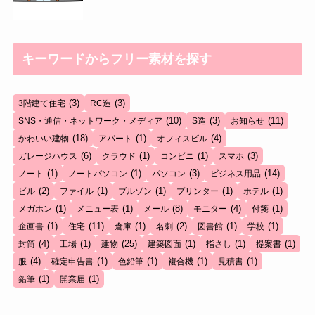
キーワードからフリー素材を探す
(3)
(3)
3階建て住宅
RC造
(10)
(3)
(11)
SNS・通信・ネットワーク・メディア
S造
お知らせ
(18)
(1)
(4)
かわいい建物
アパート
オフィスビル
(6)
(1)
(1)
(3)
ガレージハウス
クラウド
コンビニ
スマホ
(1)
(1)
(3)
(14)
ノート
ノートパソコン
パソコン
ビジネス用品
(2)
(1)
(1)
(1)
(1)
ビル
ファイル
ブルゾン
プリンター
ホテル
(1)
(1)
(8)
(4)
(1)
メガホン
メニュー表
メール
モニター
付箋
(1)
(11)
(1)
(2)
(1)
(1)
企画書
住宅
倉庫
名刺
図書館
学校
(4)
(1)
(25)
(1)
(1)
(1)
封筒
工場
建物
建築図面
指さし
提案書
(4)
(1)
(1)
(1)
(1)
服
確定申告書
色鉛筆
複合機
見積書
(1)
(1)
鉛筆
開業届