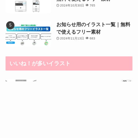
2024年10月30日
765
お知らせ用のイラスト一覧｜無料
で使えるフリー素材
2024年11月13日
683
いいね！が多いイラスト
+2
かわいい建物のイラス...
メニュー
サイトマップ
検索
トップへ
+2
建物イラスト一覧｜商...